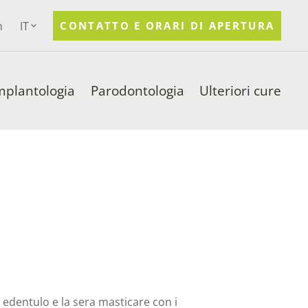
m
IT
CONTATTO E ORARI DI APERTURA
mplantologia
Parodontologia
Ulteriori cure
 edentulo e la sera masticare con i