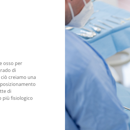
te osso per
grado di
n ciò creiamo una
al posizionamento
te di
più fisiologico