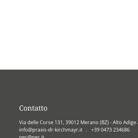
Contatto
Via delle Corse 131, 39012 Merano (BZ) - Alto Adige /
info@praxis-dr-kirchmayr.it
+39 0473 234686
pec@pec.it