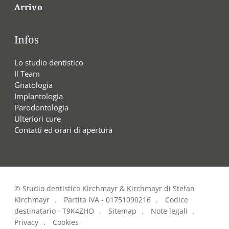
Arrivo
Infos
Lo studio dentistico
Il Team
Gnatologia
Implantologia
Parodontologia
Ulteriori cure
Contatti ed orari di apertura
©
Studio dentistico Kirchmayr & Kirchmayr di Stefan
Kirchmayr
Partita IVA - 01751090216
Codice
destinatario - T9K4ZHO
Sitemap
Note legali
Privacy
Cookies